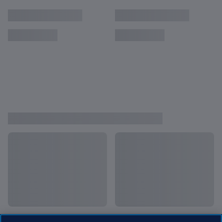
Uruguay - Italia | Final | Piala Dunia U-20
FIFA 2023 | Siaran Ulang
Israel - Korea Selatan | Perebutan Tempat