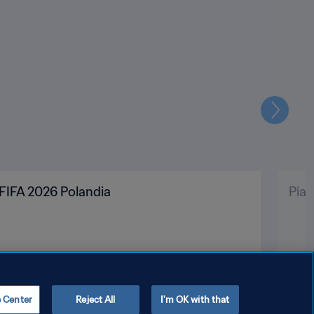
Selanju
 FIFA 2026 Polandia
Pial
e Center
Reject All
I'm OK with that