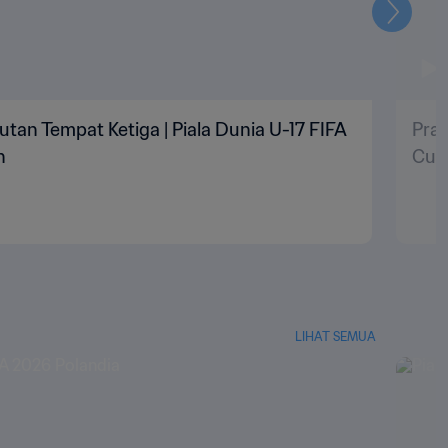
Selanju
utan Tempat Ketiga | Piala Dunia U-17 FIFA
Pran
n
Cup
LIHAT SEMUA