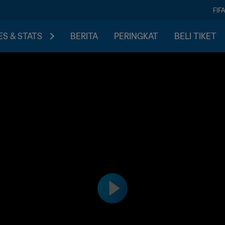
FIF
S & STATS
BERITA
PERINGKAT
BELI TIKET