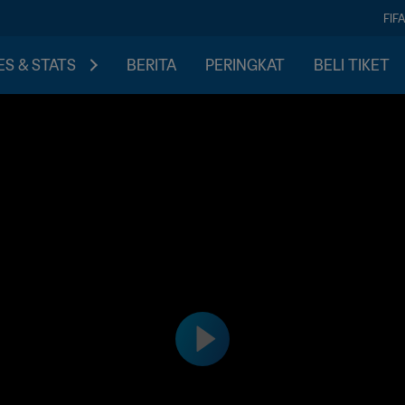
FIF
S & STATS
BERITA
PERINGKAT
BELI TIKET