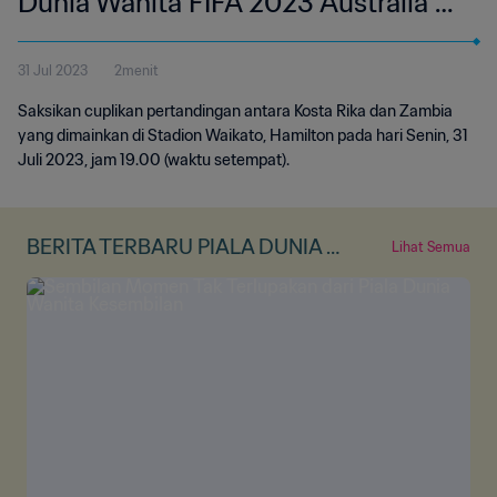
Dunia Wanita FIFA 2023 Australia &
Selandia Baru | Cuplikan
31 Jul 2023
2menit
Pertandingan
Saksikan cuplikan pertandingan antara Kosta Rika dan Zambia
yang dimainkan di Stadion Waikato, Hamilton pada hari Senin, 31
Juli 2023, jam 19.00 (waktu setempat).
BERITA TERBARU PIALA DUNIA W
Lihat Semua
ANITA FIFA