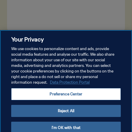
Your Privacy
LIHAT LEBIH BANYAK
We use cookies to personalize content and ads, provide
social media features and analyse our traffic. We also share
information about your use of our site with our social
media, advertising and analytics partners. You can select
your cookie preferences by clicking on the buttons on the
right and place a do not sell or share my personal
information request.
Data Protection Portal
KEBIJAKAN PRIVASI
Preference Center
SYARAT DAN KETENTUAN
ATUR PREFERENSI KUKI
Reject All
Copyright © 1994 - 2026 FIFA. All rights reserved.
I'm OK with that