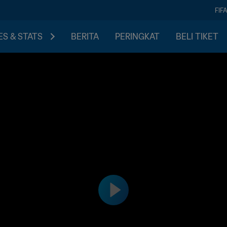
FIF
S & STATS
BERITA
PERINGKAT
BELI TIKET