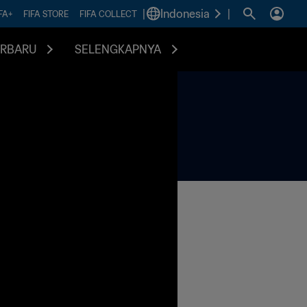
|
Indonesia
|
FA+
FIFA STORE
FIFA COLLECT
ERBARU
SELENGKAPNYA