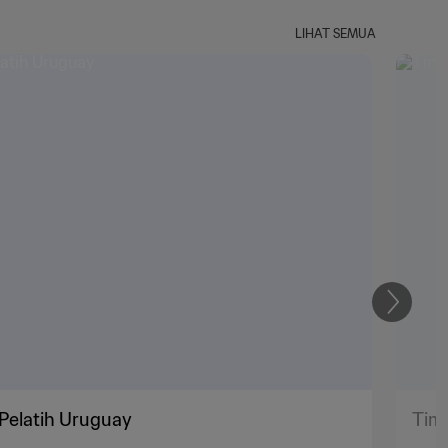
LIHAT SEMUA
Selanju
 Pelatih Uruguay
Tim