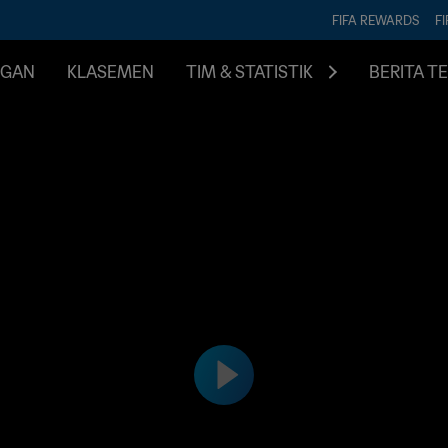
FIFA REWARDS
FI
NGAN
KLASEMEN
TIM & STATISTIK
BERITA T