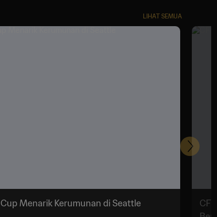
LIHAT SEMUA
Selanju
d Cup Menarik Kerumunan di Seattle
CF P
Bers