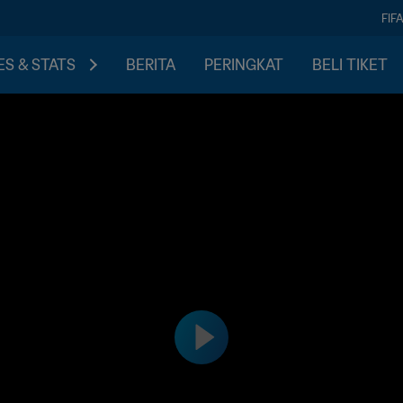
FIF
S & STATS
BERITA
PERINGKAT
BELI TIKET