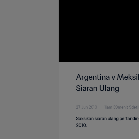
Argentina v Meksik
Siaran Ulang
27 Jun 2010
1jam 39menit 9deti
Saksikan siaran ulang pertandin
2010.