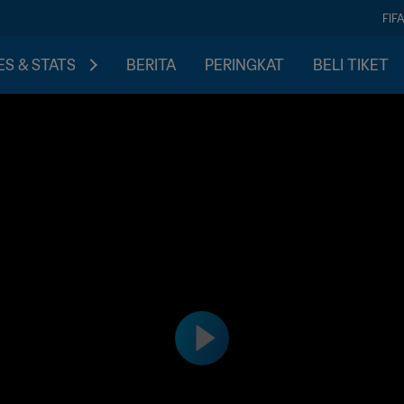
FIF
S & STATS
BERITA
PERINGKAT
BELI TIKET