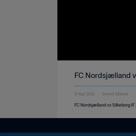
FC Nordsjælland v
21 Agt 2022
2menit 42detik
FC Nordsjælland vs Silkeborg IF