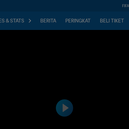
FIF
S & STATS
BERITA
PERINGKAT
BELI TIKET