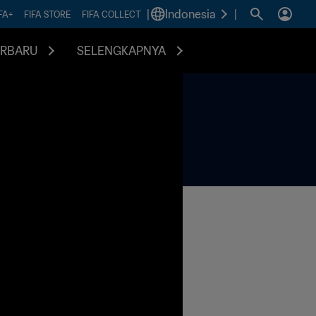
|
Indonesia
|
FA+
FIFA STORE
FIFA COLLECT
ERBARU
SELENGKAPNYA