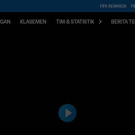
FIFA REWARDS
FI
NGAN
KLASEMEN
TIM & STATISTIK
BERITA T