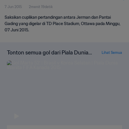
7 Jun 2015
2menit 19detik
Saksikan cuplikan pertandingan antara Jerman dan Pantai
Gading yang digelar di TD Place Stadium, Ottawa pada Minggu,
07 Juni 2015.
Tonton semua gol dari Piala Dunia
Lihat Semua
Wanita FIFA 2015 Kanada