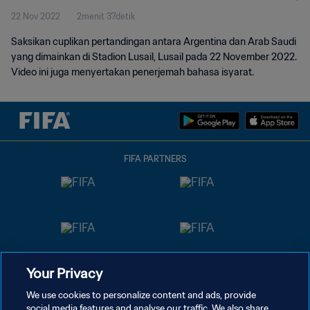
22 Nov 2022
2menit 37detik
isyarat)
Saksikan cuplikan pertandingan antara Argentina dan Arab Saudi
yang dimainkan di Stadion Lusail, Lusail pada 22 November 2022.
Video ini juga menyertakan penerjemah bahasa isyarat.
FIFA PARTNERS
Your Privacy
We use cookies to personalize content and ads, provide
social media features and analyse our traffic. We also share