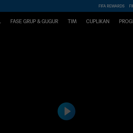
FIFA REWARDS
FI
L
FASE GRUP & GUGUR
TIM
CUPLIKAN
PROG