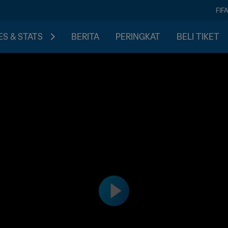
FIF
S & STATS
BERITA
PERINGKAT
BELI TIKET