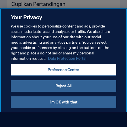
Cuplikan Pertandingan
Your Privacy
We use cookies to personalize content and ads, provide
social media features and analyse our traffic. We also share
LIHAT LEBIH BANYAK
information about your use of our site with our social
media, advertising and analytics partners. You can select
your cookie preferences by clicking on the buttons on the
right and place a do not sell or share my personal
information request.
Data Protection Portal
Preference Center
Reject All
I'm OK with that