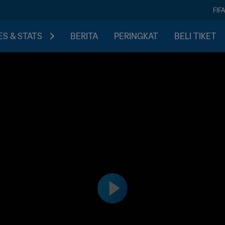
FIF
S & STATS
BERITA
PERINGKAT
BELI TIKET