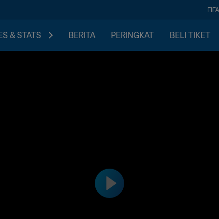
FIF
S & STATS
BERITA
PERINGKAT
BELI TIKET