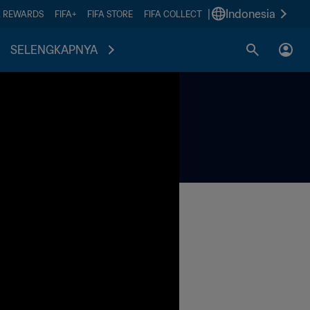
|
Indonesia
A REWARDS
FIFA+
FIFA STORE
FIFA COLLECT
SELENGKAPNYA