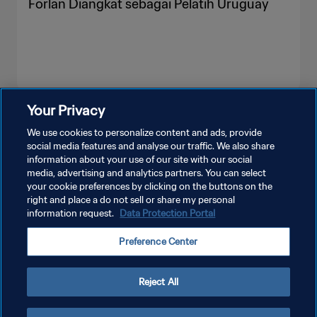
Forlan Diangkat sebagai Pelatih Uruguay
Your Privacy
LIHAT LEBIH BANYAK
We use cookies to personalize content and ads, provide
social media features and analyse our traffic. We also share
information about your use of our site with our social
media, advertising and analytics partners. You can select
your cookie preferences by clicking on the buttons on the
right and place a do not sell or share my personal
information request.
Data Protection Portal
KEBIJAKAN PRIVASI
Preference Center
SYARAT DAN KETENTUAN
ATUR PREFERENSI KUKI
Reject All
Copyright © 1994 - 2026 FIFA. All rights reserved.