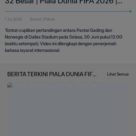
32 Besar | Piala Dunia FIFA 2026 |
Cuplikan | Bahasa Isyarat
1 Jul 2026
3menit 37detik
Internasional (IS)
Tonton cuplikan pertandingan antara Pantai Gading dan
Norwegia di Dallas Stadium pada Selasa, 30 Juni pukul 12:00
(waktu setempat). Video ini dilengkapi dengan penerjemah
bahasa isyarat internasional.
BERITA TERKINI PIALA DUNIA FIFA
Lihat Semua
2026™