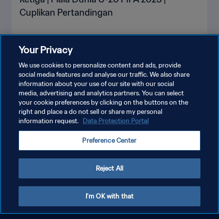
Cuplikan Pertandingan
Your Privacy
LIHAT LEBIH BANYAK
We use cookies to personalize content and ads, provide
social media features and analyse our traffic. We also share
information about your use of our site with our social
media, advertising and analytics partners. You can select
your cookie preferences by clicking on the buttons on the
right and place a do not sell or share my personal
information request.
Data Protection Portal
KEBIJAKAN PRIVASI
Preference Center
SYARAT DAN KETENTUAN
ATUR PREFERENSI KUKI
Reject All
Copyright © 1994 - 2026 FIFA. All rights reserved.
I'm OK with that