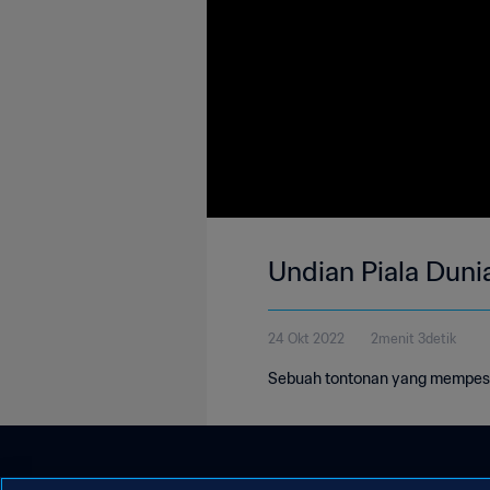
Undian Piala Duni
24 Okt 2022
2menit 3detik
Sebuah tontonan yang mempeson