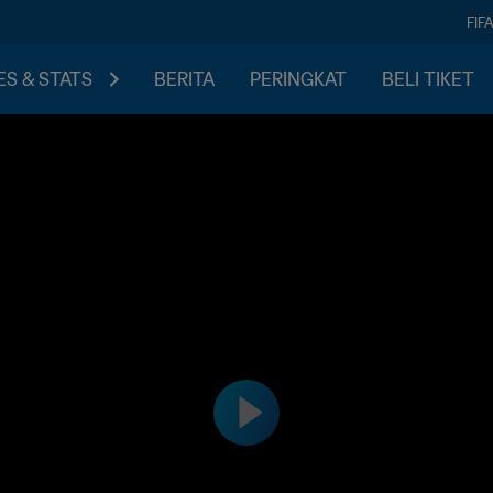
FIF
S & STATS
BERITA
PERINGKAT
BELI TIKET