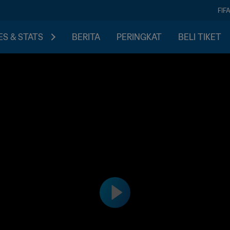
FIF
S & STATS
BERITA
PERINGKAT
BELI TIKET