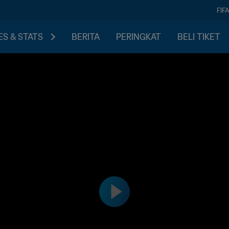
FIF
S & STATS
BERITA
PERINGKAT
BELI TIKET