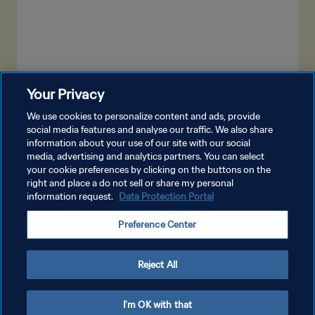
Your Privacy
LIHAT LEBIH BANYAK
We use cookies to personalize content and ads, provide
social media features and analyse our traffic. We also share
information about your use of our site with our social
media, advertising and analytics partners. You can select
your cookie preferences by clicking on the buttons on the
right and place a do not sell or share my personal
information request.
Data Protection Portal
KEBIJAKAN PRIVASI
Preference Center
SYARAT DAN KETENTUAN
ATUR PREFERENSI KUKI
Reject All
Copyright © 1994 - 2026 FIFA. All rights reserved.
I'm OK with that