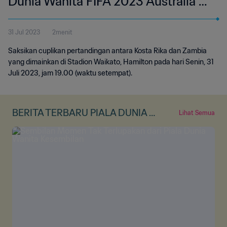
Dunia Wanita FIFA 2023 Australia &
Selandia Baru | Cuplikan
31 Jul 2023
2menit
Pertandingan (Tanpa Komentator)
Saksikan cuplikan pertandingan antara Kosta Rika dan Zambia
yang dimainkan di Stadion Waikato, Hamilton pada hari Senin, 31
Juli 2023, jam 19.00 (waktu setempat).
BERITA TERBARU PIALA DUNIA W
Lihat Semua
ANITA FIFA