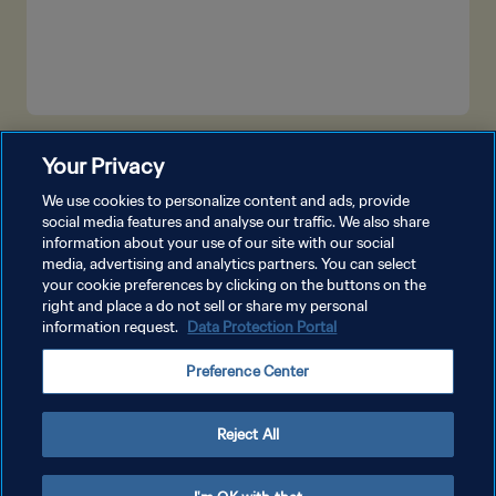
LIHAT LEBIH BANYAK
Your Privacy
We use cookies to personalize content and ads, provide
social media features and analyse our traffic. We also share
information about your use of our site with our social
media, advertising and analytics partners. You can select
your cookie preferences by clicking on the buttons on the
right and place a do not sell or share my personal
information request.
Data Protection Portal
KEBIJAKAN PRIVASI
Preference Center
SYARAT DAN KETENTUAN
ATUR PREFERENSI KUKI
Reject All
Copyright © 1994 - 2026 FIFA. All rights reserved.