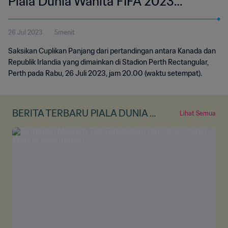
Piala Dunia Wanita FIFA 2023
Australia & Selandia Baru | Cuplikan
26 Jul 2023
5menit
Panjang
Saksikan Cuplikan Panjang dari pertandingan antara Kanada dan
Republik Irlandia yang dimainkan di Stadion Perth Rectangular,
Perth pada Rabu, 26 Juli 2023, jam 20.00 (waktu setempat).
BERITA TERBARU PIALA DUNIA W
Lihat Semua
ANITA FIFA