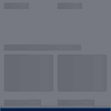
SEBELUM MEREKA JADI BINTANG
Lihat Semua
Lionel Messi usia 17 | Kejuaraan Dunia