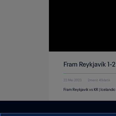
Fram Reykjavík 1-2
22 Mei 2023
2menit 49detik
Fram Reykjavík vs KR | Icelandic