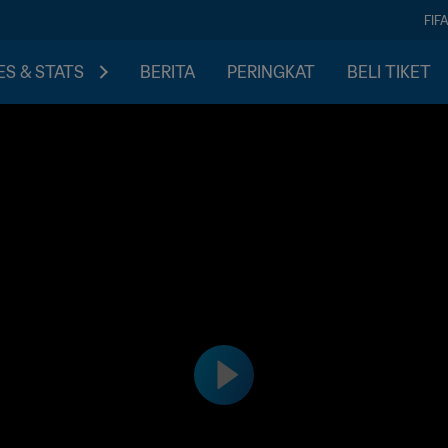
FIF
S & STATS
BERITA
PERINGKAT
BELI TIKET