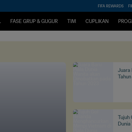
FIFA REWARDS
FI
L
FASE GRUP & GUGUR
TIM
CUPLIKAN
PROG
Juara 
Tahun
Tujuh
Dunia