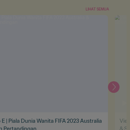
LIHAT SEMUA
Selanju
 E | Piala Dunia Wanita FIFA 2023 Australia
Viet
an Pertandingan
& Se