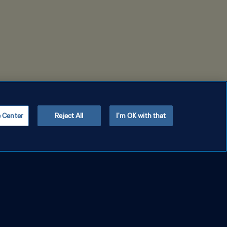
e Center
Reject All
I'm OK with that
Copyright © 1994 - 2026 FIFA. All rights reserved.