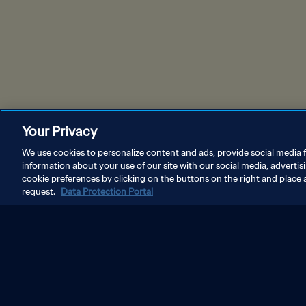
Your Privacy
We use cookies to personalize content and ads, provide social media f
information about your use of our site with our social media, advertis
cookie preferences by clicking on the buttons on the right and place 
request.
Data Protection Portal
KEBIJAKAN PRIVASI
SYARAT DAN KETENTUAN
ATUR P