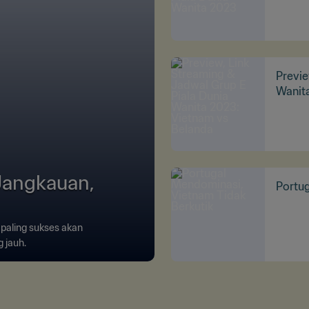
Previe
Wanit
 Jangkauan,
Portug
 paling sukses akan
g jauh.