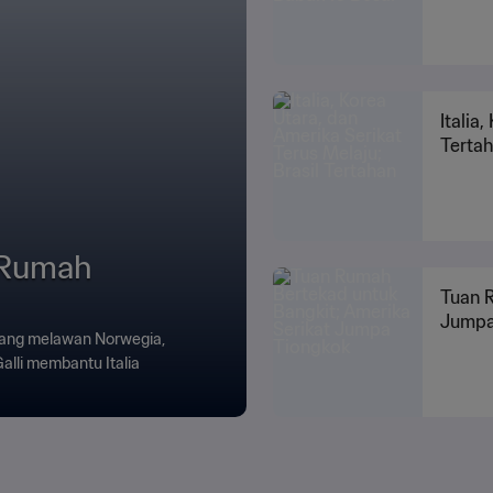
Italia
Terta
 Rumah
Tuan R
Jumpa
ilang melawan Norwegia,
alli membantu Italia