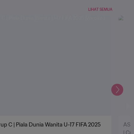
LIHAT SEMUA
Selanju
up C | Piala Dunia Wanita U-17 FIFA 2025
AS v
| Cu