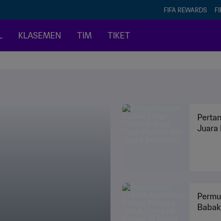
FIFA REWARDS
FI
L
KLASEMEN
TIM
TIKET
Perta
Juara
Permut
Babak