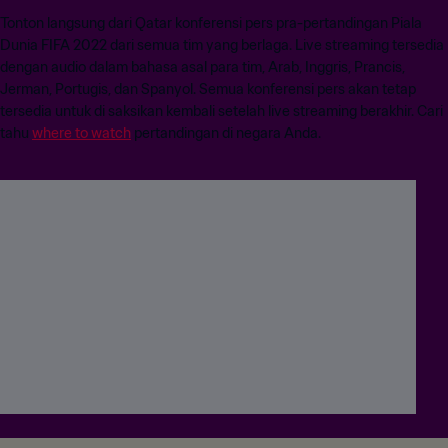
Tonton langsung dari Qatar konferensi pers pra-pertandingan Piala
Dunia FIFA 2022 dari semua tim yang berlaga. Live streaming tersedia
dengan audio dalam bahasa asal para tim, Arab, Inggris, Prancis,
Jerman, Portugis, dan Spanyol. Semua konferensi pers akan tetap
tersedia untuk di saksikan kembali setelah live streaming berakhir. Cari
tahu
where to watch
pertandingan di negara Anda.