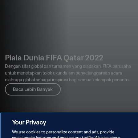
Piala Dunia FIFA Qatar 2022
Dengan sifat global dari turnamen yang diadakan, FIFA berusaha
untuk menetapkan tolok ukur dalam penyelenggaraan acara
olahraga global sebagai inspirasi bagi semua kelompok penonton,
mulai dari penggemar yang menghadiri kompetisi hingga
Baca Lebih Banyak
masyarakat umum.
Your Privacy
We use cookies to personalize content and ads, provide
social media features and analyse our traffic. We also share