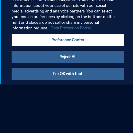
information about your use of our site with our social
media, advertising and analytics partners. You can select
your cookie preferences by clicking on the buttons on the
right and place a do not sell or share my personal
information request.
Data Protection Portal
Preference Center
Reject All
I'm OK with that
KEBIJAKAN PRIVASI
SYARAT DAN KETENTUAN
ATUR PREFERENSI KUKI
Copyright © 1994 - 2026 FIFA. All rights reserved.