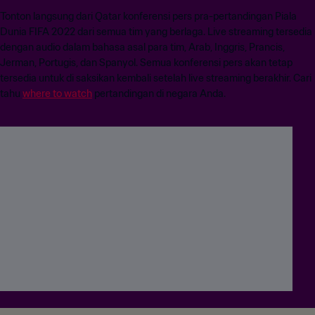
Tonton langsung dari Qatar konferensi pers pra-pertandingan Piala
Dunia FIFA 2022 dari semua tim yang berlaga. Live streaming tersedia
dengan audio dalam bahasa asal para tim, Arab, Inggris, Prancis,
Jerman, Portugis, dan Spanyol. Semua konferensi pers akan tetap
tersedia untuk di saksikan kembali setelah live streaming berakhir. Cari
tahu
where to watch
pertandingan di negara Anda.