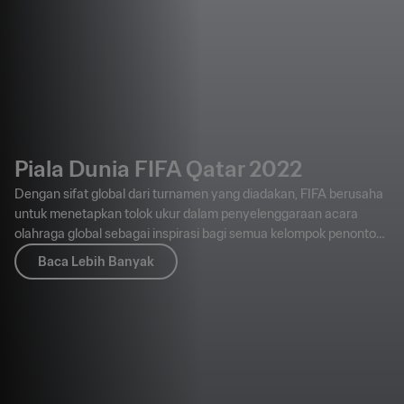
Piala Dunia FIFA Qatar 2022
Dengan sifat global dari turnamen yang diadakan, FIFA berusaha
untuk menetapkan tolok ukur dalam penyelenggaraan acara
olahraga global sebagai inspirasi bagi semua kelompok penonton,
mulai dari penggemar yang menghadiri kompetisi hingga
Baca Lebih Banyak
masyarakat umum.