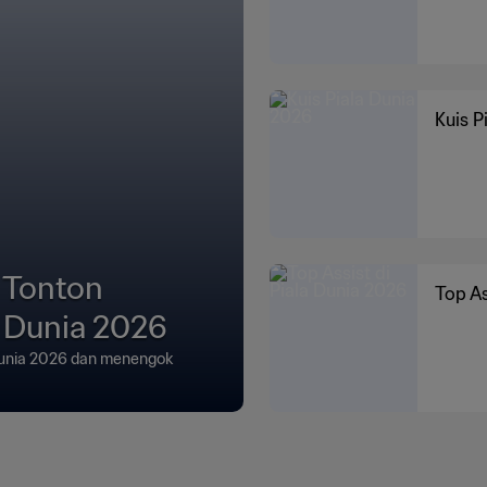
Kuis P
 Tonton
Top As
a Dunia 2026
a Dunia 2026 dan menengok