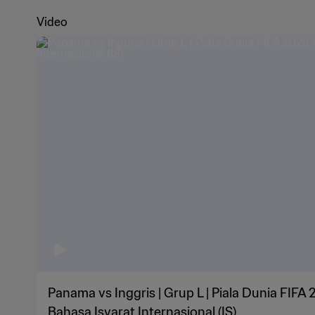
Video
Panama vs Inggris | Grup L | Piala Dunia FIFA 2
Bahasa Isyarat Internasional (IS)