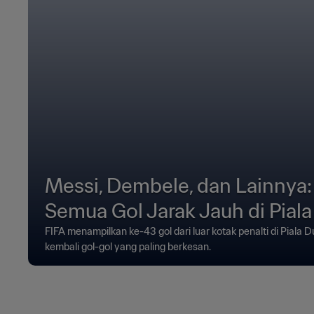
Messi, Dembele, dan Lainnya:
Semua Gol Jarak Jauh di Pial
FIFA menampilkan ke-43 gol dari luar kotak penalti di Pial
kembali gol-gol yang paling berkesan.