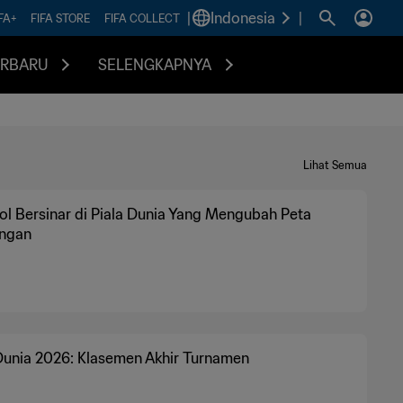
|
Indonesia
|
FA+
FIFA STORE
FIFA COLLECT
ERBARU
SELENGKAPNYA
Lihat Semua
l Bersinar di Piala Dunia Yang Mengubah Peta
ingan
Dunia 2026: Klasemen Akhir Turnamen