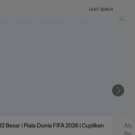
LIHAT SEMUA
Selanju
 32 Besar | Piala Dunia FIFA 2026 | Cuplikan
Alja
Baha