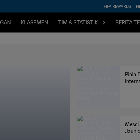
FIFA REWARDS
FI
NGAN
KLASEMEN
TIM & STATISTIK
BERITA T
Piala 
Intern
Messi,
Jauh d