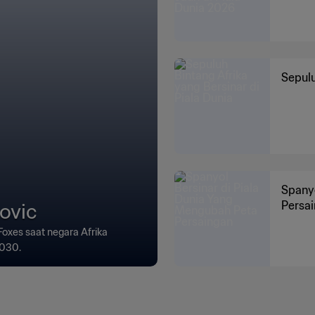
Sepulu
Spanyo
ovic
Persa
Foxes saat negara Afrika
2030.