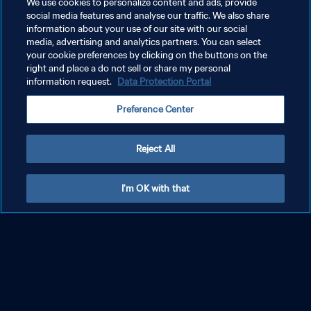
We use cookies to personalize content and ads, provide
Informasi jumlah penonton
social media features and analyse our traffic. We also share
information about your use of our site with our social
media, advertising and analytics partners. You can select
your cookie preferences by clicking on the buttons on the
right and place a do not sell or share my personal
information request.
Data Protection Portal
Preference Center
Reject All
I'm OK with that
Tiket
Hosp
Turnamen & event yang akan datang