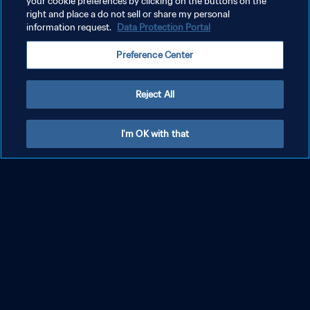
your cookie preferences by clicking on the buttons on the
right and place a do not sell or share my personal
Baca selengkapnya
information request.
Data Protection Portal
Preference Center
Reject All
I'm OK with that
Informasi jumlah penonton