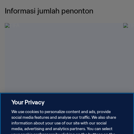
Your Privacy
Semua yang Perlu Anda Ketahui
We use cookies to personalize content and ads, provide
tentang Kualifikasi Afrika
social media features and analyse our traffic. We also share
information about your use of our site with our social
Temukan tanggal, format kualifikasi, dan jumlah tiket ke Piala
media, advertising and analytics partners. You can select
Dunia FIFA berikutnya dan Turnamen Play-Off FIFA di Afrika.