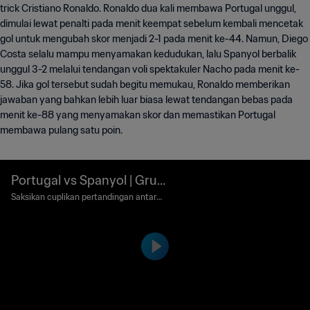
trick Cristiano Ronaldo. Ronaldo dua kali membawa Portugal unggul,
dimulai lewat penalti pada menit keempat sebelum kembali mencetak
gol untuk mengubah skor menjadi 2-1 pada menit ke-44. Namun, Diego
Costa selalu mampu menyamakan kedudukan, lalu Spanyol berbalik
unggul 3-2 melalui tendangan voli spektakuler Nacho pada menit ke-
58. Jika gol tersebut sudah begitu memukau, Ronaldo memberikan
jawaban yang bahkan lebih luar biasa lewat tendangan bebas pada
menit ke-88 yang menyamakan skor dan memastikan Portugal
membawa pulang satu poin.
Portugal vs Spanyol | Grup
B | Piala Dunia FIFA 2018 R
Saksikan cuplikan pertandingan antara
Portugal dan Spanyol yang digelar di Fis
usia | Cuplikan Pertanding
ht Stadium, Sochi pada Jumat, 15 Juni 2
an
018.