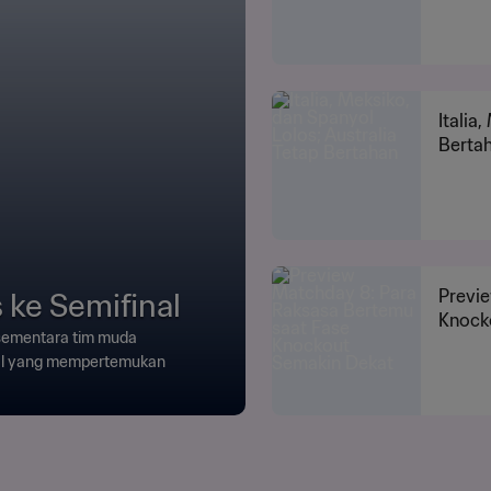
Italia
Berta
 ke Semifinal
Previ
Knock
, sementara tim muda
nal yang mempertemukan