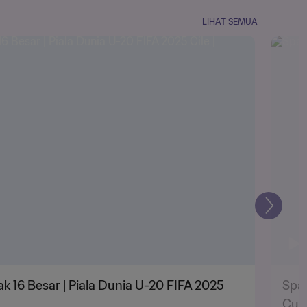
LIHAT SEMUA
Selanju
ak 16 Besar | Piala Dunia U-20 FIFA 2025
Span
Cup