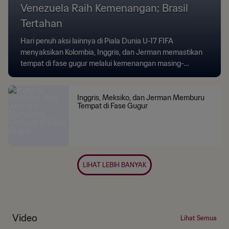
Venezuela Raih Kemenangan; Brasil
Tertahan
Hari penuh aksi lainnya di Piala Dunia U-17 FIFA
menyaksikan Kolombia, Inggris, dan Jerman memastikan
tempat di fase gugur melalui kemenangan masing-
masing.
Inggris, Meksiko, dan Jerman Memburu
Tempat di Fase Gugur
LIHAT LEBIH BANYAK
Video
Lihat Semua