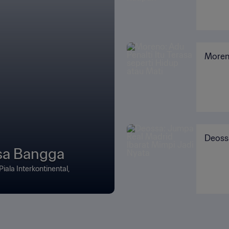
Moreno
Deoss
sa Bangga
iala Interkontinental,