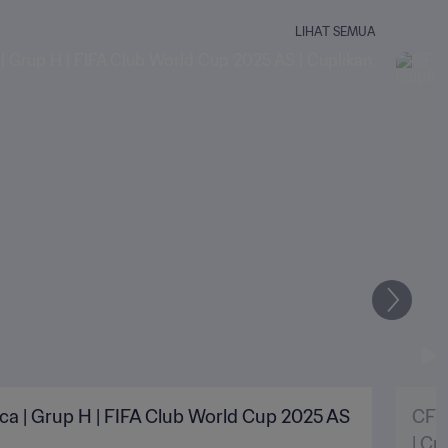
LIHAT SEMUA
Selanju
ca | Grup H | FIFA Club World Cup 2025 AS
CF P
| Cu