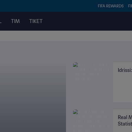
FIFA REWARDS
FI
L
TIM
TIKET
Idriss
Real M
Statis