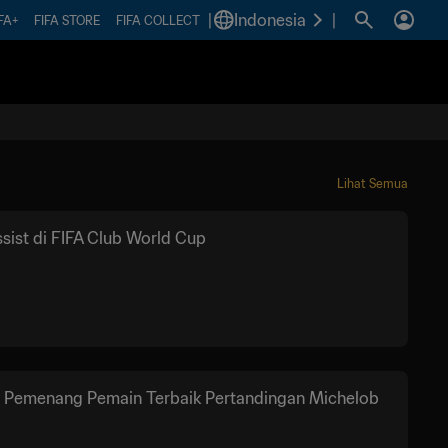
|
Indonesia
|
FA+
FIFA STORE
FIFA COLLECT
Lihat Semua
sist di FIFA Club World Cup
p Pemenang Pemain Terbaik Pertandingan Michelob