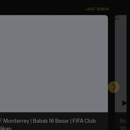
LIHAT SEMUA
Selanju
 Monterrey | Babak 16 Besar | FIFA Club
Boru
likan
2025