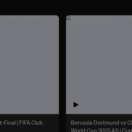
Final | FIFA Club
Borussia Dortmund vs CF
World Cup 2025 AS | Cup