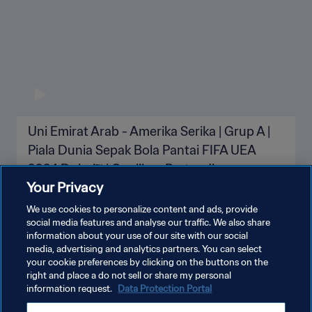
Uni Emirat Arab - Amerika Serika | Grup A |
Piala Dunia Sepak Bola Pantai FIFA UEA
2024 Dubai™ | Cuplikan Pertandingan
Your Privacy
We use cookies to personalize content and ads, provide
social media features and analyse our traffic. We also share
information about your use of our site with our social
LIHAT LEBIH BANYAK
media, advertising and analytics partners. You can select
your cookie preferences by clicking on the buttons on the
right and place a do not sell or share my personal
information request.
Data Protection Portal