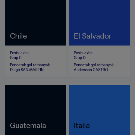
Chile
El Salvador
Posisi akhir
Posisi akhir
Grup C
Grup D
Pencetak gol terbanyak
Pencetak gol terbanyak
Diego SAN MARTIN
Andersson CASTRO
Guatemala
Italia