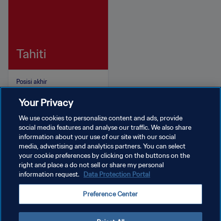
Tahiti
Posisi akhir
Grup C
Your Privacy
Pencetak gol terbanyak
Heirauarii SALEM
We use cookies to personalize content and ads, provide
social media features and analyse our traffic. We also share
information about your use of our site with our social
media, advertising and analytics partners. You can select
your cookie preferences by clicking on the buttons on the
right and place a do not sell or share my personal
information request.
Data Protection Portal
KEBIJAKAN PRIVASI
Preference Center
SYARAT DAN KETENTUAN