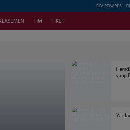
FIFA REWARDS
FI
KLASEMEN
TIM
TIKET
Hamda
yang 
Yordan