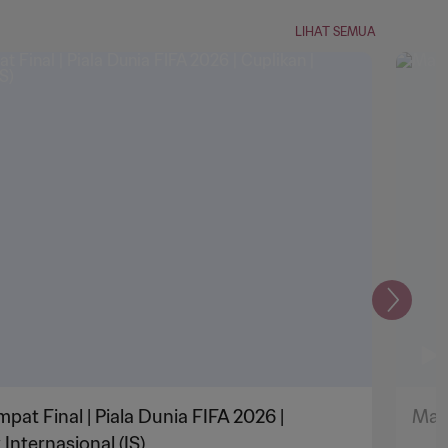
LIHAT SEMUA
Selanju
pat Final | Piala Dunia FIFA 2026 |
Maro
 Internasional (IS)