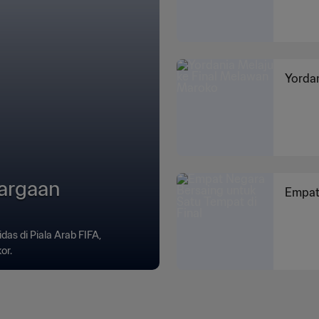
Yorda
argaan
Empat 
as di Piala Arab FIFA,
or.