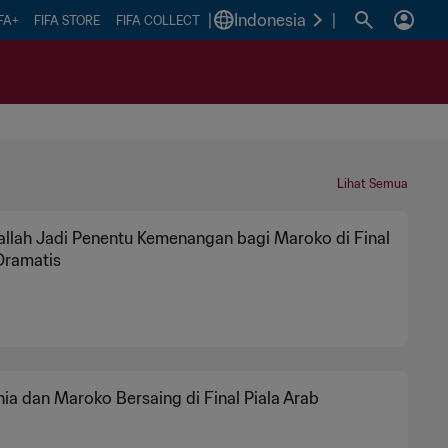
|
Indonesia
|
FA+
FIFA STORE
FIFA COLLECT
Lihat Semua
llah Jadi Penentu Kemenangan bagi Maroko di Final
Dramatis
ia dan Maroko Bersaing di Final Piala Arab