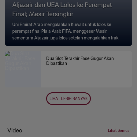
Aljazair dan UEA Lolos ke Perempat
Final; Mesir Tersingkir
Uni Emirat Arab mengalahkan Kuwait untuk lolos ke
perempat final Piala Arab FIFA, menggeser Mesir,
sementara Aljazair juga lolos setelah mengalahkan Irak.
Dua Slot Terakhir Fase Gugur Akan
Dipastikan
LIHAT LEBIH BANYAK
Video
Lihat Semua