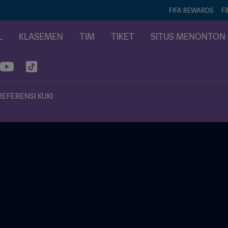
FIFA REWARDS
FI
L
KLASEMEN
TIM
TIKET
SITUS MENONTON
REFERENSI KUKI