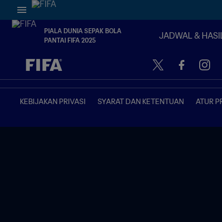
PIALA DUNIA SEPAK BOLA
JADWAL & HASI
PANTAI FIFA 2025
TBD vs. TBD
KEBIJAKAN PRIVASI
SYARAT DAN KETENTUAN
ATUR P