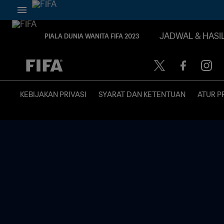
JADWAL & HASI
PIALA DUNIA WANITA FIFA 2023
TBD vs. TBD
KEBIJAKAN PRIVASI
SYARAT DAN KETENTUAN
ATUR P