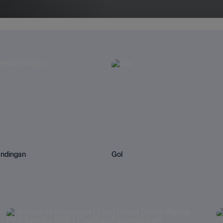
andingan
Gol