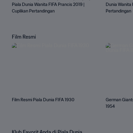
Film Resmi