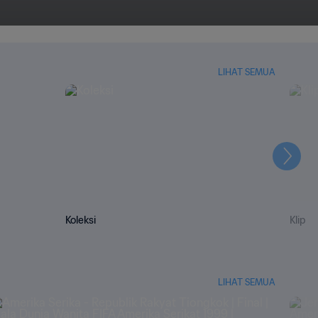
LIHAT SEMUA
Selan
Koleksi
Klip
LIHAT SEMUA