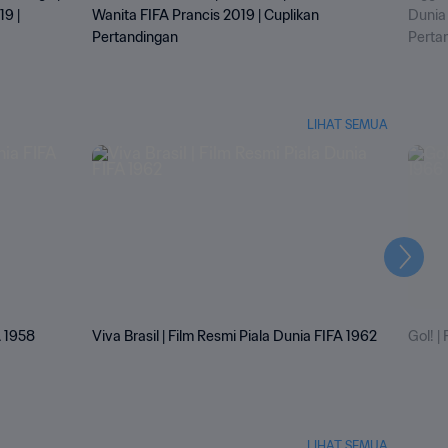
LIHAT SEMUA