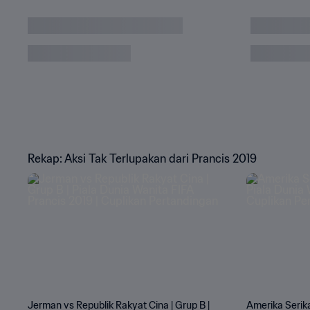
FIFA+ Collect: Resmi. Digita
Miliki momen-momen terhebat dalam sepak bola
Kumpulkan Sekarang