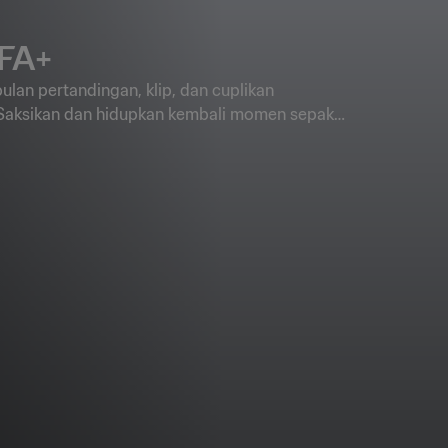
IFA+
lan pertandingan, klip, dan cuplikan
. Saksikan dan hidupkan kembali momen sepak