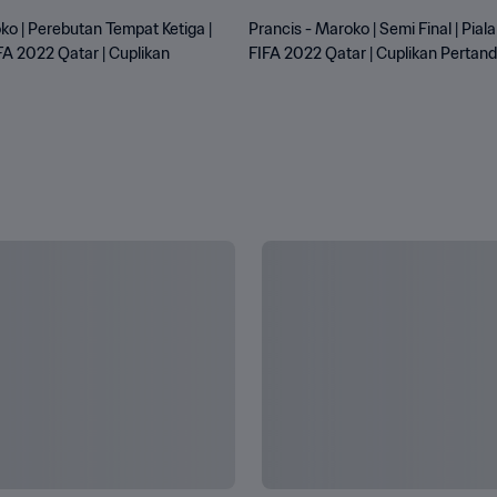
ko | Perebutan Tempat Ketiga |
Prancis - Maroko | Semi Final | Pial
FA 2022 Qatar | Cuplikan
FIFA 2022 Qatar | Cuplikan Pertan
 vs Belanda | Final | Piala
Inggris vs Swedia | Perebutan tempa
IFA Prancis 2019 | Cuplikan
Piala Dunia Wanita FIFA Prancis 20
Cuplikan Pertandingan