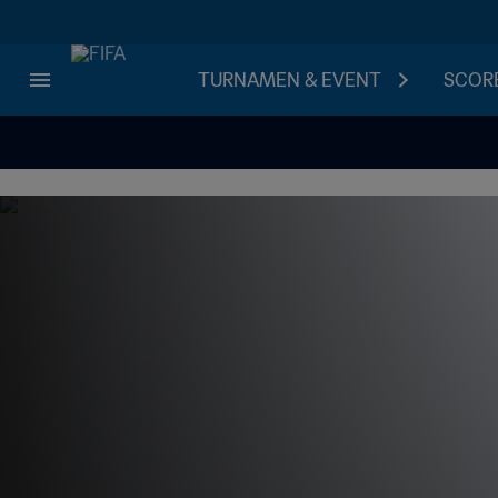
TURNAMEN & EVENT
SCORE