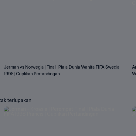
Jerman vs Norwegia | Final | Piala Dunia Wanita FIFA Swedia
Am
1995 | Cuplikan Pertandingan
Wa
tak terlupakan