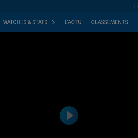
FI
MATCHES & STATS
L'ACTU
CLASSEMENTS