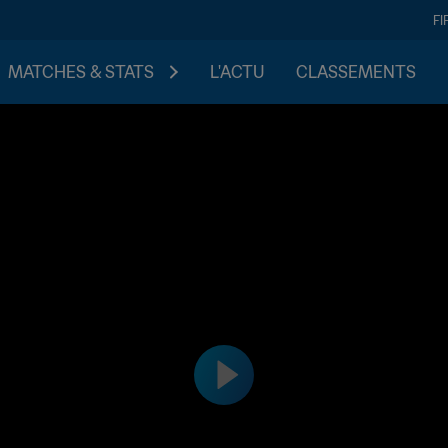
FI
MATCHES & STATS
L'ACTU
CLASSEMENTS